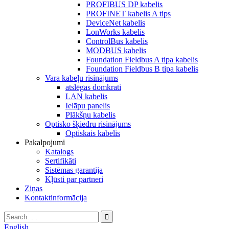
PROFIBUS DP kabelis
PROFINET kabelis A tips
DeviceNet kabelis
LonWorks kabelis
ControlBus kabelis
MODBUS kabelis
Foundation Fieldbus A tipa kabelis
Foundation Fieldbus B tipa kabelis
Vara kabeļu risinājums
atslēgas domkrati
LAN kabelis
Ielāpu panelis
Plākšņu kabelis
Optisko šķiedru risinājums
Optiskais kabelis
Pakalpojumi
Katalogs
Sertifikāti
Sistēmas garantija
Kļūsti par partneri
Ziņas
Kontaktinformācija
English