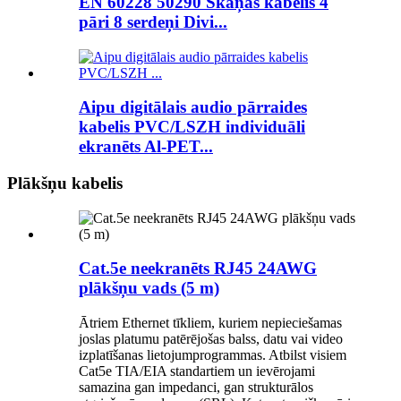
EN 60228 50290 Skaņas kabelis 4
pāri 8 serdeņi Divi...
Aipu digitālais audio pārraides
kabelis PVC/LSZH individuāli
ekranēts Al-PET...
Plākšņu kabelis
Cat.5e neekranēts RJ45 24AWG
plākšņu vads (5 m)
Ātriem Ethernet tīkliem, kuriem nepieciešamas
joslas platumu patērējošas balss, datu vai video
izplatīšanas lietojumprogrammas. Atbilst visiem
Cat5e TIA/EIA standartiem un ievērojami
samazina gan impedanci, gan strukturālos