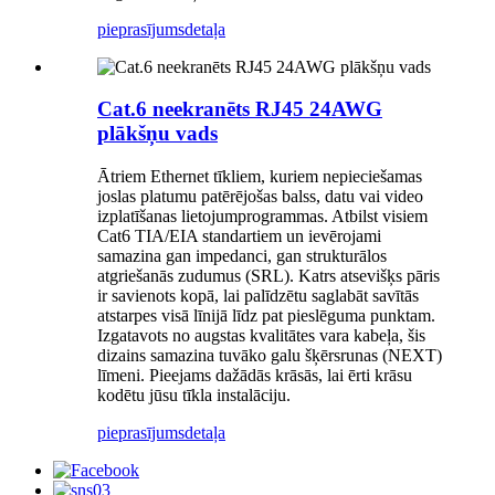
pieprasījums
detaļa
Cat.6 neekranēts RJ45 24AWG
plākšņu vads
Ātriem Ethernet tīkliem, kuriem nepieciešamas
joslas platumu patērējošas balss, datu vai video
izplatīšanas lietojumprogrammas. Atbilst visiem
Cat6 TIA/EIA standartiem un ievērojami
samazina gan impedanci, gan strukturālos
atgriešanās zudumus (SRL). Katrs atsevišķs pāris
ir savienots kopā, lai palīdzētu saglabāt savītās
atstarpes visā līnijā līdz pat pieslēguma punktam.
Izgatavots no augstas kvalitātes vara kabeļa, šis
dizains samazina tuvāko galu šķērsrunas (NEXT)
līmeni. Pieejams dažādās krāsās, lai ērti krāsu
kodētu jūsu tīkla instalāciju.
pieprasījums
detaļa