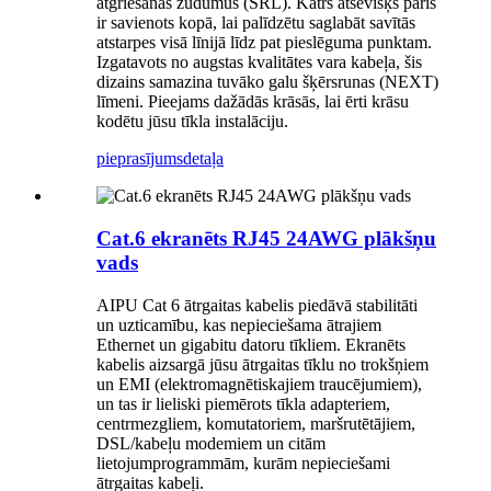
atgriešanās zudumus (SRL). Katrs atsevišķs pāris
ir savienots kopā, lai palīdzētu saglabāt savītās
atstarpes visā līnijā līdz pat pieslēguma punktam.
Izgatavots no augstas kvalitātes vara kabeļa, šis
dizains samazina tuvāko galu šķērsrunas (NEXT)
līmeni. Pieejams dažādās krāsās, lai ērti krāsu
kodētu jūsu tīkla instalāciju.
pieprasījums
detaļa
Cat.6 ekranēts RJ45 24AWG plākšņu
vads
AIPU Cat 6 ātrgaitas kabelis piedāvā stabilitāti
un uzticamību, kas nepieciešama ātrajiem
Ethernet un gigabitu datoru tīkliem. Ekranēts
kabelis aizsargā jūsu ātrgaitas tīklu no trokšņiem
un EMI (elektromagnētiskajiem traucējumiem),
un tas ir lieliski piemērots tīkla adapteriem,
centrmezgliem, komutatoriem, maršrutētājiem,
DSL/kabeļu modemiem un citām
lietojumprogrammām, kurām nepieciešami
ātrgaitas kabeļi.