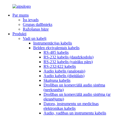
Par mums
Īss ievads
Grupas dalībnieks
Ražošanas bāze
Produkti
Vadi un kabeļi
Instrumentācijas kabelis
Belden ekvivalentais kabelis
RS-485 kabelis
RS-232 kabelis (daudzkodolu)
RS-232 kabelis (vairāku pāru)
RS-232/422 kabelis
Audio kabelis (analogais)
Audio kabelis (digitālais)
Skaļruņa kabelis
Drošības un komerciālā audio sistēma
(neekranēta)
Drošības un komerciālā audio sistēma (ar
ekranējumu)
Datoru, instrumentu un medicīnas
elektronikas kabelis
Audio, vadības un instrumentu kabelis