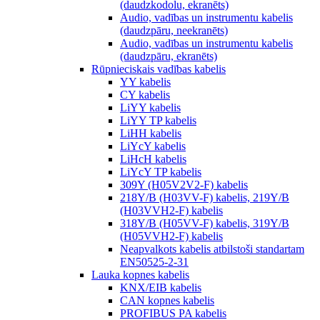
(daudzkodolu, ekranēts)
Audio, vadības un instrumentu kabelis
(daudzpāru, neekranēts)
Audio, vadības un instrumentu kabelis
(daudzpāru, ekranēts)
Rūpnieciskais vadības kabelis
YY kabelis
CY kabelis
LiYY kabelis
LiYY TP kabelis
LiHH kabelis
LiYcY kabelis
LiHcH kabelis
LiYcY TP kabelis
309Y (H05V2V2-F) kabelis
218Y/B (H03VV-F) kabelis, 219Y/B
(H03VVH2-F) kabelis
318Y/B (H05VV-F) kabelis, 319Y/B
(H05VVH2-F) kabelis
Neapvalkots kabelis atbilstoši standartam
EN50525-2-31
Lauka kopnes kabelis
KNX/EIB kabelis
CAN kopnes kabelis
PROFIBUS PA kabelis