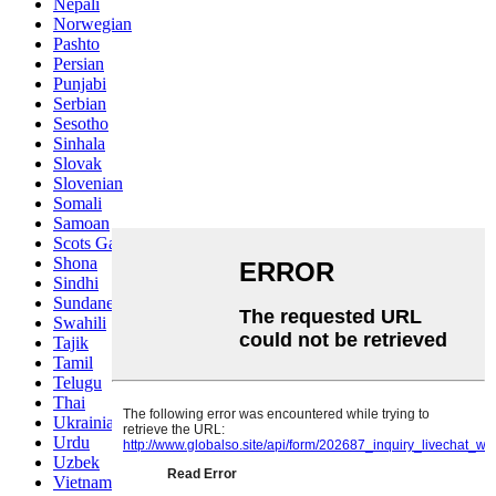
Nepali
Norwegian
Pashto
Persian
Punjabi
Serbian
Sesotho
Sinhala
Slovak
Slovenian
Somali
Samoan
Scots Gaelic
Shona
Sindhi
Sundanese
Swahili
Tajik
Tamil
Telugu
Thai
Ukrainian
Urdu
Uzbek
Vietnamese