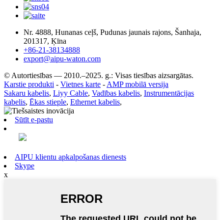
Nr. 4888, Hunanas ceļš, Pudunas jaunais rajons, Šanhaja,
201317, Ķīna
+86-21-38134888
export@aipu-waton.com
© Autortiesības — 2010.–2025. g.: Visas tiesības aizsargātas.
Karstie produkti
-
Vietnes karte
-
AMP mobilā versija
Sakaru kabelis
,
Liyy Cable
,
Vadības kabelis
,
Instrumentācijas
kabelis
,
Ēkas stieple
,
Ethernet kabelis
,
Sūtīt e-pastu
AIPU klientu apkalpošanas dienests
Skype
x