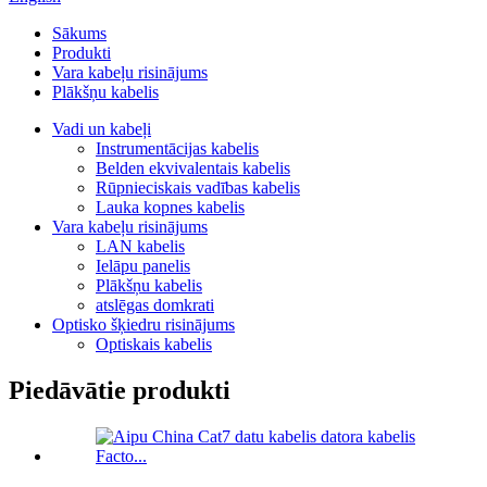
Sākums
Produkti
Vara kabeļu risinājums
Plākšņu kabelis
Vadi un kabeļi
Instrumentācijas kabelis
Belden ekvivalentais kabelis
Rūpnieciskais vadības kabelis
Lauka kopnes kabelis
Vara kabeļu risinājums
LAN kabelis
Ielāpu panelis
Plākšņu kabelis
atslēgas domkrati
Optisko šķiedru risinājums
Optiskais kabelis
Piedāvātie produkti