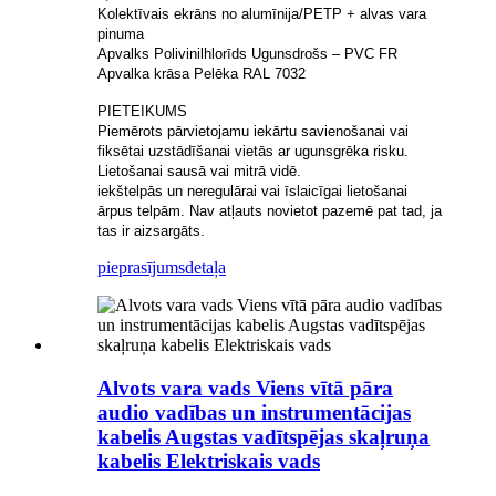
Kolektīvais ekrāns no alumīnija/PETP + alvas vara
pinuma
Apvalks Polivinilhlorīds Ugunsdrošs – PVC FR
Apvalka krāsa Pelēka RAL 7032
PIETEIKUMS
Piemērots pārvietojamu iekārtu savienošanai vai
fiksētai uzstādīšanai vietās ar ugunsgrēka risku.
Lietošanai sausā vai mitrā vidē.
iekštelpās un neregulārai vai īslaicīgai lietošanai
ārpus telpām. Nav atļauts novietot pazemē pat tad, ja
tas ir aizsargāts.
pieprasījums
detaļa
Alvots vara vads Viens vītā pāra
audio vadības un instrumentācijas
kabelis Augstas vadītspējas skaļruņa
kabelis Elektriskais vads