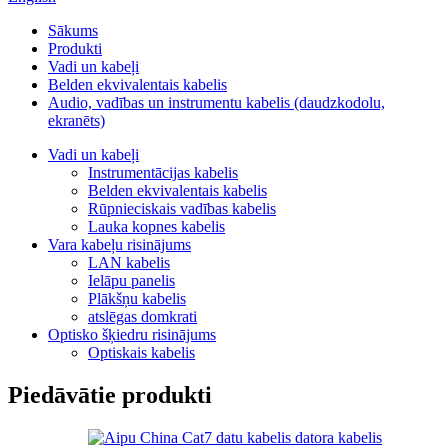
Sākums
Produkti
Vadi un kabeļi
Belden ekvivalentais kabelis
Audio, vadības un instrumentu kabelis (daudzkodolu,
ekranēts)
Vadi un kabeļi
Instrumentācijas kabelis
Belden ekvivalentais kabelis
Rūpnieciskais vadības kabelis
Lauka kopnes kabelis
Vara kabeļu risinājums
LAN kabelis
Ielāpu panelis
Plākšņu kabelis
atslēgas domkrati
Optisko šķiedru risinājums
Optiskais kabelis
Piedāvātie produkti