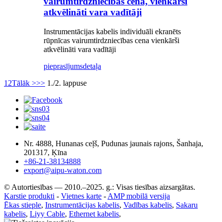
vairumtirdzniecības cena, vienkārši
atkvēlināti vara vadītāji
Instrumentācijas kabelis individuāli ekranēts
rūpnīcas vairumtirdzniecības cena vienkārši
atkvēlināti vara vadītāji
pieprasījums
detaļa
1
2
Tālāk >
>>
1./2. lappuse
Nr. 4888, Hunanas ceļš, Pudunas jaunais rajons, Šanhaja,
201317, Ķīna
+86-21-38134888
export@aipu-waton.com
© Autortiesības — 2010.–2025. g.: Visas tiesības aizsargātas.
Karstie produkti
-
Vietnes karte
-
AMP mobilā versija
Ēkas stieple
,
Instrumentācijas kabelis
,
Vadības kabelis
,
Sakaru
kabelis
,
Liyy Cable
,
Ethernet kabelis
,