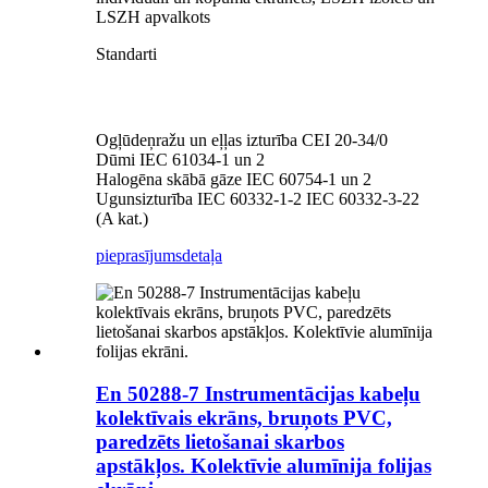
LSZH apvalkots
Standarti
Ogļūdeņražu un eļļas izturība CEI 20-34/0
Dūmi IEC 61034-1 un 2
Halogēna skābā gāze IEC 60754-1 un 2
Ugunsizturība IEC 60332-1-2 IEC 60332-3-22
(A kat.)
pieprasījums
detaļa
En 50288-7 Instrumentācijas kabeļu
kolektīvais ekrāns, bruņots PVC,
paredzēts lietošanai skarbos
apstākļos. Kolektīvie alumīnija folijas