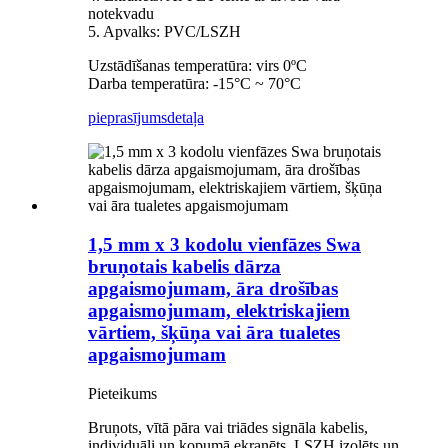
notekvadu
5. Apvalks: PVC/LSZH
Uzstādīšanas temperatūra: virs 0ºC
Darba temperatūra: -15°C ~ 70°C
pieprasījums
detaļa
1,5 mm x 3 kodolu vienfāzes Swa
bruņotais kabelis dārza
apgaismojumam, āra drošības
apgaismojumam, elektriskajiem
vārtiem, šķūņa vai āra tualetes
apgaismojumam
Pieteikums
Bruņots, vītā pāra vai triādes signāla kabelis,
individuāli un kopumā ekranēts, LSZH izolēts un