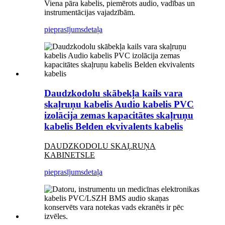
Viena pāra kabelis, piemērots audio, vadības un
instrumentācijas vajadzībām.
pieprasījums
detaļa
Daudzkodolu skābekļa kails vara
skaļruņu kabelis Audio kabelis PVC
izolācija zemas kapacitātes skaļruņu
kabelis Belden ekvivalents kabelis
DAUDZKODOLU SKAĻRUŅA
KABINETS
LE
pieprasījums
detaļa