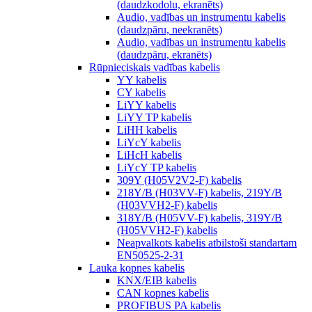
(daudzkodolu, ekranēts)
Audio, vadības un instrumentu kabelis
(daudzpāru, neekranēts)
Audio, vadības un instrumentu kabelis
(daudzpāru, ekranēts)
Rūpnieciskais vadības kabelis
YY kabelis
CY kabelis
LiYY kabelis
LiYY TP kabelis
LiHH kabelis
LiYcY kabelis
LiHcH kabelis
LiYcY TP kabelis
309Y (H05V2V2-F) kabelis
218Y/B (H03VV-F) kabelis, 219Y/B
(H03VVH2-F) kabelis
318Y/B (H05VV-F) kabelis, 319Y/B
(H05VVH2-F) kabelis
Neapvalkots kabelis atbilstoši standartam
EN50525-2-31
Lauka kopnes kabelis
KNX/EIB kabelis
CAN kopnes kabelis
PROFIBUS PA kabelis