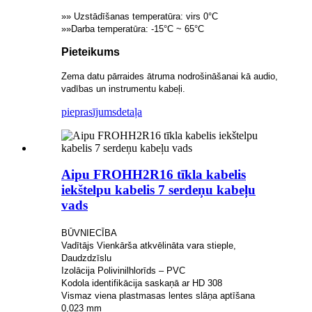
»» Uzstādīšanas temperatūra: virs 0°C
»»Darba temperatūra: -15°C ~ 65°C
Pieteikums
Zema datu pārraides ātruma nodrošināšanai kā audio,
vadības un instrumentu kabeļi.
pieprasījums
detaļa
Aipu FROHH2R16 tīkla kabelis
iekštelpu kabelis 7 serdeņu kabeļu
vads
BŪVNIECĪBA
Vadītājs Vienkārša atkvēlināta vara stieple,
Daudzdzīslu
Izolācija Polivinilhlorīds – PVC
Kodola identifikācija saskaņā ar HD 308
Vismaz viena plastmasas lentes slāņa aptīšana
0,023 mm