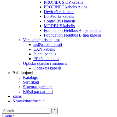
PROFIBUS DP kabelis
PROFINET kabelis A tips
DeviceNet kabelis
LonWorks kabelis
ControlBus kabelis
MODBUS kabelis
Foundation Fieldbus A tipa kabelis
Foundation Fieldbus B tipa kabelis
Vara kabeļu risinājums
atslēgas domkrati
LAN kabelis
Ielāpu panelis
Plākšņu kabelis
Optisko šķiedru risinājums
Optiskais kabelis
Pakalpojumi
Katalogs
Sertifikāti
Sistēmas garantija
Kļūsti par partneri
Ziņas
Kontaktinformācija
English