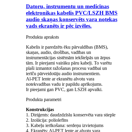
Datoru, instrumentu un medicīnas
elektronikas kabelis PVC/LSZH BMS
audio skaņas konservēts vara notekas
vads ekranēts ir pēc izvēles.
Produkta apraksts
Kabelis ir paredzēts ēku pārvaldības (BMS),
skaņas, audio, drošības, vadības un
instrumentācijas sistēmām iekštelpās un ārpus
tām. Ir pieejami vairāku pāru kabeļi. To varētu
plaši izmantot ražošanas procesu vadībai un
ierīču pārveidotāju audio instrumentiem.
Al-PET lente ar ekranētu alvotu vara
notekvadības vadu ir papildu aprīkojums.
Ir pieejami gan PVC, gan LSZH apvalki.
Produkta parametri
Konstrukcijas
1. Diriģents: daudzdzīslu konservēta vara stieple
2. Izolācija: poliolefīns
3. Kabeļu ierīkošana: serdeņu izvietojums
4. Ekranēts: Al-PET lente ar alvotu vara