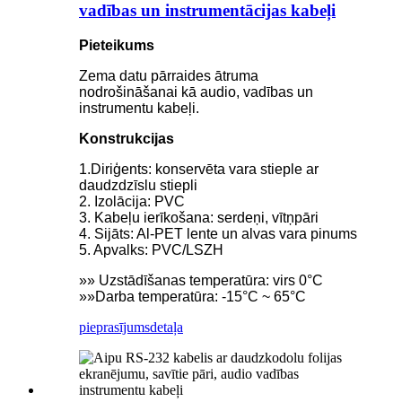
vadības un instrumentācijas kabeļi
Pieteikums
Zema datu pārraides ātruma
nodrošināšanai kā audio, vadības un
instrumentu kabeļi.
Konstrukcijas
1.Diriģents: konservēta vara stieple ar
daudzdzīslu stiepli
2. Izolācija: PVC
3. Kabeļu ierīkošana: serdeņi, vītņpāri
4. Sijāts: Al-PET lente un alvas vara pinums
5. Apvalks: PVC/LSZH
»» Uzstādīšanas temperatūra: virs 0°C
»»Darba temperatūra: -15°C ~ 65°C
pieprasījums
detaļa