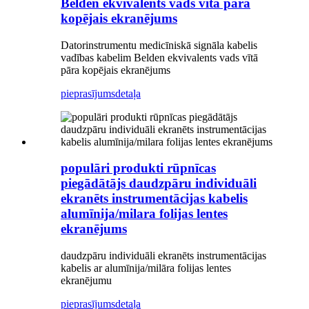
Belden ekvivalents vads vītā pāra
kopējais ekranējums
Datorinstrumentu medicīniskā signāla kabelis
vadības kabelim Belden ekvivalents vads vītā
pāra kopējais ekranējums
pieprasījums
detaļa
populāri produkti rūpnīcas
piegādātājs daudzpāru individuāli
ekranēts instrumentācijas kabelis
alumīnija/milara folijas lentes
ekranējums
daudzpāru individuāli ekranēts instrumentācijas
kabelis ar alumīnija/milāra folijas lentes
ekranējumu
pieprasījums
detaļa