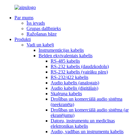
Par mums
Īss ievads
Grupas dalībnieks
Ražošanas bāze
Produkti
Vadi un kabeļi
Instrumentācijas kabelis
Belden ekvivalentais kabelis
RS-485 kabelis
RS-232 kabelis (daudzkodolu)
RS-232 kabelis (vairāku pāru)
RS-232/422 kabelis
Audio kabelis (analogais)
Audio kabelis (digitālais)
Skaļruņa kabelis
Drošības un komerciālā audio sistēma
(neekranēta)
Drošības un komerciālā audio sistēma (ar
ekranējumu)
Datoru, instrumentu un medicīnas
elektronikas kabelis
Audio, vadības un instrumentu kabelis