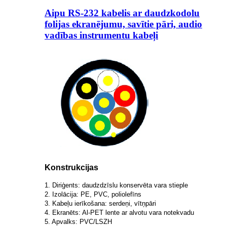
Aipu RS-232 kabelis ar daudzkodolu
folijas ekranējumu, savītie pāri, audio
vadības instrumentu kabeļi
Konstrukcijas
1. Diriģents: daudzdzīslu konservēta vara stieple
2. Izolācija: PE, PVC, poliolefīns
3. Kabeļu ierīkošana: serdeņi, vītņpāri
4. Ekranēts: Al-PET lente ar alvotu vara notekvadu
5. Apvalks: PVC/LSZH