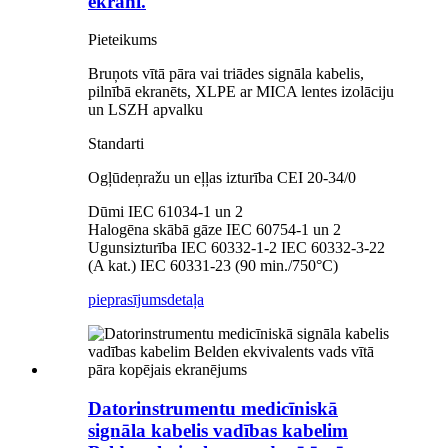
ekrāni.
Pieteikums
Bruņots vītā pāra vai triādes signāla kabelis,
pilnībā ekranēts, XLPE ar MICA lentes izolāciju
un LSZH apvalku
Standarti
Ogļūdeņražu un eļļas izturība CEI 20-34/0
Dūmi IEC 61034-1 un 2
Halogēna skābā gāze IEC 60754-1 un 2
Ugunsizturība IEC 60332-1-2 IEC 60332-3-22
(A kat.) IEC 60331-23 (90 min./750°C)
pieprasījums
detaļa
Datorinstrumentu medicīniskā
signāla kabelis vadības kabelim