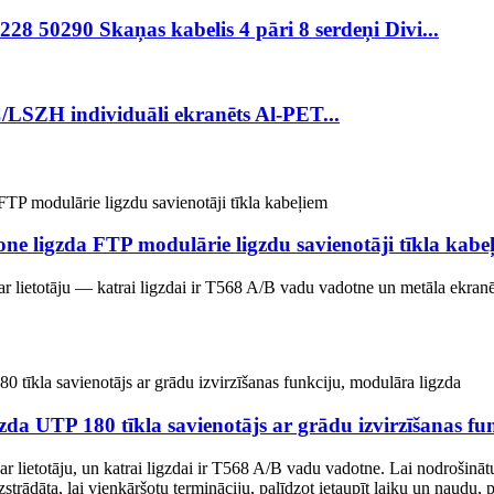
8 50290 Skaņas kabelis 4 pāri 8 serdeņi Divi...
C/LSZH individuāli ekranēts Al-PET...
ne ligzda FTP modulārie ligzdu savienotāji tīkla kabe
ar lietotāju — katrai ligzdai ir T568 A/B vadu vadotne un metāla ekranē
zda UTP 180 tīkla savienotājs ar grādu izvirzīšanas fu
 lietotāju, un katrai ligzdai ir T568 A/B vadu vadotne. Lai nodrošinātu
zstrādāta, lai vienkāršotu termināciju, palīdzot ietaupīt laiku un naudu