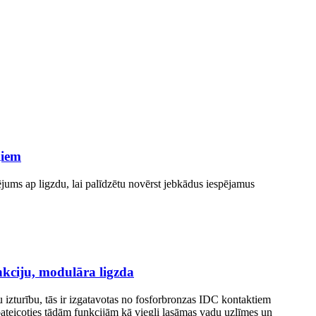
ļiem
jums ap ligzdu, lai palīdzētu novērst jebkādus iespējamus
nkciju, modulāra ligzda
 izturību, tās ir izgatavotas no fosforbronzas IDC kontaktiem
, pateicoties tādām funkcijām kā viegli lasāmas vadu uzlīmes un