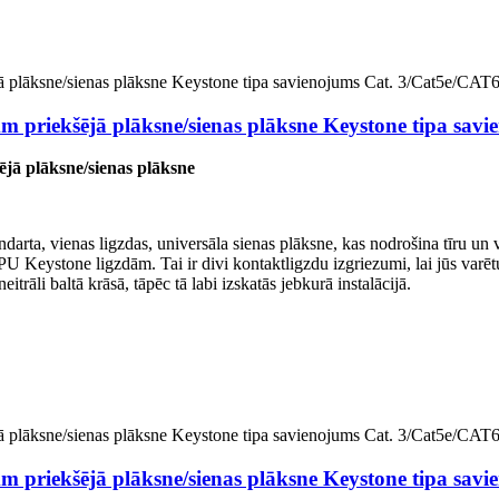
m priekšējā plāksne/sienas plāksne Keystone tipa sav
jā plāksne/sienas plāksne
darta, vienas ligzdas, universāla sienas plāksne, kas nodrošina tīru un
AIPU Keystone ligzdām. Tai ir divi kontaktligzdu izgriezumi, lai jūs varētu 
eitrāli baltā krāsā, tāpēc tā labi izskatās jebkurā instalācijā.
m priekšējā plāksne/sienas plāksne Keystone tipa sav