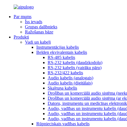
Par mums
Īss ievads
Grupas dalībnieks
Ražošanas bāze
Produkti
Vadi un kabeļi
Instrumentācijas kabelis
Belden ekvivalentais kabelis
RS-485 kabelis
RS-232 kabelis (daudzkodolu)
RS-232 kabelis (vairāku pāru)
RS-232/422 kabelis
Audio kabelis (analogais)
Audio kabelis (digitālais)
Skaļruņa kabelis
Drošības un komerciālā audio sistēma (neek
Drošības un komerciālā audio sistēma (ar e
Datoru, instrumentu un medicīnas elektronik
Audio, vadības un instrumentu kabelis (dau
Audio, vadības un instrumentu kabelis (daud
Audio, vadības un instrumentu kabelis (daud
Rūpnieciskais vadības kabelis