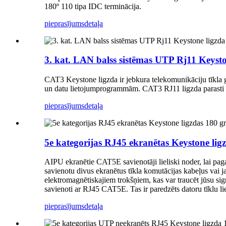
180º 110 tipa IDC terminācija.
pieprasījums
detaļa
3. kat. LAN balss sistēmas UTP Rj11 Keys
CAT3 Keystone ligzda ir jebkura telekomunikāciju tīkla g
un datu lietojumprogrammām. CAT3 RJ11 ligzda parasti ti
pieprasījums
detaļa
5e kategorijas RJ45 ekranētas Keystone ligz
AIPU ekranētie CAT5E savienotāji lieliski noder, lai paga
savienotu divus ekranētus tīkla komutācijas kabeļus vai ja 
elektromagnētiskajiem trokšņiem, kas var traucēt jūsu sig
savienoti ar RJ45 CAT5E. Tas ir paredzēts datoru tīklu
pieprasījums
detaļa