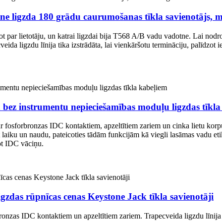
ne ligzda 180 grādu caurumošanas tīkla savienotājs, 
par lietotāju, un katrai ligzdai bija T568 A/B vadu vadotne. Lai nodroš
a ligzdu līnija tika izstrādāta, lai vienkāršotu termināciju, palīdzot i
 bez instrumentu nepieciešamības moduļu ligzdas tīkla
r fosforbronzas IDC kontaktiem, apzeltītiem zariem un cinka lietu ko
upīt laiku un naudu, pateicoties tādām funkcijām kā viegli lasāmas vadu 
ot IDC vāciņu.
zdas rūpnīcas cenas Keystone Jack tīkla savienotāji
nzas IDC kontaktiem un apzeltītiem zariem. Trapecveida ligzdu līnija ir i