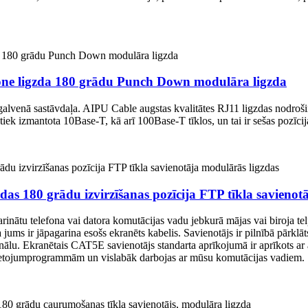
tone ligzda 180 grādu Punch Down modulāra ligzda
alvenā sastāvdaļa. AIPU Cable augstas kvalitātes RJ11 ligzdas nodroši
ek izmantota 10Base-T, kā arī 100Base-T tīklos, un tai ir sešas pozī
das 180 grādu izvirzīšanas pozīcija FTP tīkla savienot
rinātu telefona vai datora komutācijas vadu jebkurā mājas vai biroja te
jums ir jāpagarina esošs ekranēts kabelis. Savienotājs ir pilnībā pārklāt
nālu. Ekranētais CAT5E savienotājs standarta aprīkojumā ir aprīkots ar a
 lietojumprogrammām un vislabāk darbojas ar mūsu komutācijas vadiem.