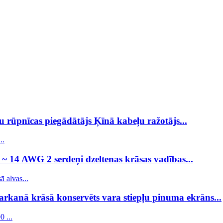
 rūpnīcas piegādātājs Ķīnā kabeļu ražotājs...
 ~ 14 AWG 2 serdeņi dzeltenas krāsas vadības...
arkanā krāsā konservēts vara stiepļu pinuma ekrāns...