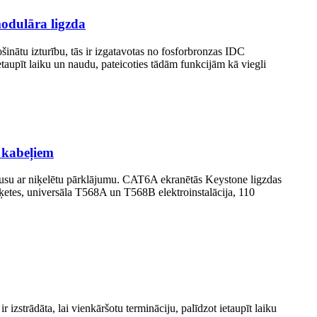
modulāra ligzda
inātu izturību, tās ir izgatavotas no fosforbronzas IDC
etaupīt laiku un naudu, pateicoties tādām funkcijām kā viegli
 kabeļiem
rpusu ar niķelētu pārklājumu. CAT6A ekranētās Keystone ligzdas
etiķetes, universāla T568A un T568B elektroinstalācija, 110
zstrādāta, lai vienkāršotu termināciju, palīdzot ietaupīt laiku