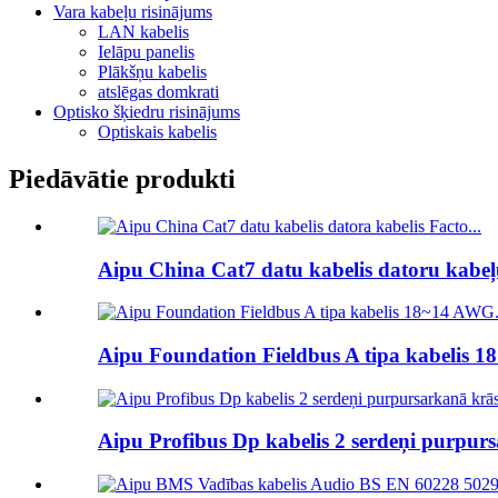
Vara kabeļu risinājums
LAN kabelis
Ielāpu panelis
Plākšņu kabelis
atslēgas domkrati
Optisko šķiedru risinājums
Optiskais kabelis
Piedāvātie produkti
Aipu China Cat7 datu kabelis datoru kabeļu
Aipu Foundation Fieldbus A tipa kabelis 18
Aipu Profibus Dp kabelis 2 serdeņi purpurs