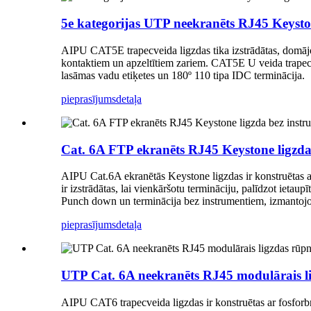
5e kategorijas UTP neekranēts RJ45 Keysto
AIPU CAT5E trapecveida ligzdas tika izstrādātas, domājot 
kontaktiem un apzeltītiem zariem. CAT5E U veida trapecveid
lasāmas vadu etiķetes un 180º 110 tipa IDC terminācija.
pieprasījums
detaļa
Cat. 6A FTP ekranēts RJ45 Keystone ligzda
AIPU Cat.6A ekranētās Keystone ligzdas ir konstruētas a
ir izstrādātas, lai vienkāršotu termināciju, palīdzot ieta
Punch down un terminācija bez instrumentiem, izmantoj
pieprasījums
detaļa
UTP Cat. 6A neekranēts RJ45 modulārais lig
AIPU CAT6 trapecveida ligzdas ir konstruētas ar fosforbro