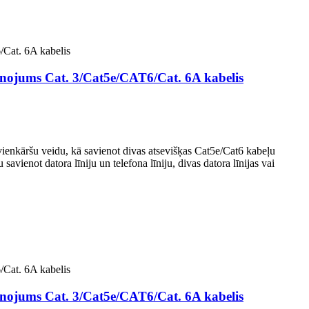
ienojums Cat. 3/Cat5e/CAT6/Cat. 6A kabelis
 vienkāršu veidu, kā savienot divas atsevišķas Cat5e/Cat6 kabeļu
savienot datora līniju un telefona līniju, divas datora līnijas vai
ienojums Cat. 3/Cat5e/CAT6/Cat. 6A kabelis