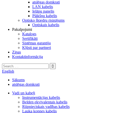
atslēgas domkrati
LAN kabelis
Ielāpu panelis
Plākšņu kabelis
Optisko šķiedru risinājums
Optiskais kabelis
Pakalpojumi
Katalogs
Sertifikāti
Sistēmas garantija
Kļūsti par partneri
Ziņas
Kontaktinformācija
English
Sākums
atslēgas domkrati
Vadi un kabeļi
Instrumentācijas kabelis
Belden ekvivalentais kabelis
Rūpnieciskais vadības kabelis
Lauka kopnes kabelis