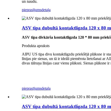
un naudu.
pieprasījums
detaļa
ASV tipa dubultā kontaktligzda 120 x 80 m
ASV tipa divkārša kontaktligzda 120 * 80 mm priekšē
Produkta apraksts
AIPU US tipa divu kontaktligzdu priekšējā plāksne ir stan
līnijas pie sienas, un tā ir ideāli piemērota lietošanai ar 
divas tālruņa līnijas caur vienu plāksni. Sienas plāksne ir n
pieprasījums
detaļa
ASV tipa dubultā kontaktligzda 120 x 80 m