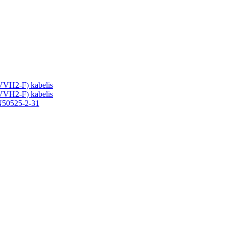
VVH2-F) kabelis
VVH2-F) kabelis
EN50525-2-31