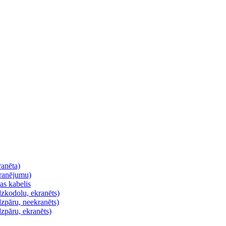
ranēta)
kranējumu)
as kabelis
dzkodolu, ekranēts)
zpāru, neekranēts)
zpāru, ekranēts)