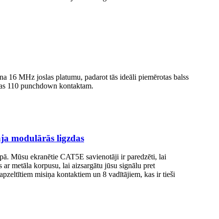
na 16 MHz joslas platumu, padarot tās ideāli piemērotas balss
cijas 110 punchdown kontaktam.
āja modulārās ligzdas
lpā. Mūsu ekranētie CAT5E savienotāji ir paredzēti, lai
s ar metāla korpusu, lai aizsargātu jūsu signālu pret
pzeltītiem misiņa kontaktiem un 8 vadītājiem, kas ir tieši