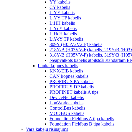
YY kabelis
CY kabelis
LiYY kabelis
LiYY TP kabelis
LiHH kabelis
LiYcY kabelis
LiHcH kabelis
LiYcY TP kabelis
309Y (H05V2V2-F) kabelis
218Y/B (H03VV-F) kabelis, 219Y/B (H03
318Y/B (H05VV-F) kabelis, 319Y/B (H05
Neapvalkots kabelis atbilstoši standartam 
Lauka kopnes kabelis
KNX/EIB kabelis
CAN kopnes kabelis
PROFIBUS PA kabelis
PROFIBUS DP kabelis
PROFINET kabelis A tips
DeviceNet kabelis
LonWorks kabelis
ControlBus kabelis
MODBUS kabelis
Foundation Fieldbus A tipa kabelis
Foundation Fieldbus B tipa kabelis
Vara kabeļu risinājums