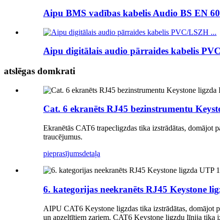
Aipu BMS vadības kabelis Audio BS EN 6022
Aipu digitālais audio pārraides kabelis PV
atslēgas domkrati
Cat. 6 ekranēts RJ45 bezinstrumentu Keysto
Ekranētās CAT6 trapecligzdas tika izstrādātas, domājot p
traucējumus.
pieprasījums
detaļa
6. kategorijas neekranēts RJ45 Keystone lig
AIPU CAT6 Keystone ligzdas tika izstrādātas, domājot par
un apzeltītiem zariem. CAT6 Keystone ligzdu līnija tika i